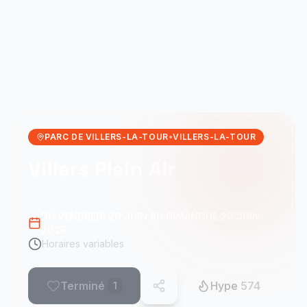
PARC DE VILLERS-LA-TOUR
•
VILLERS-LA-TOUR
Villers Plein Air
DU VENDREDI 26 JUIN AU DIMANCHE 28 JUIN
2026
Horaires variables
Terminé
Hype
574
1