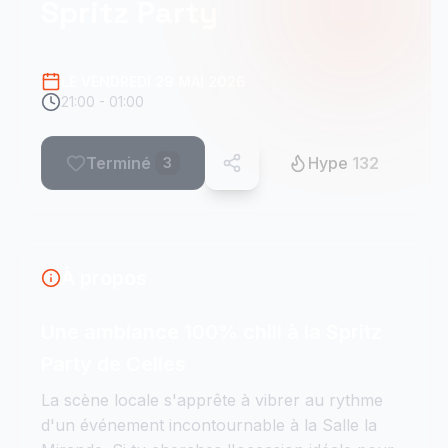
Spritz Party
LE VENDREDI 29 MAI 2026
21:00 - 01:00
Terminé
Hype
132
3
À propos
Une ambiance 100% chill à la Spritz
Party de Celles
La scène locale s'apprête à vibrer au rythme
d'un événement incontournable à la Salle la