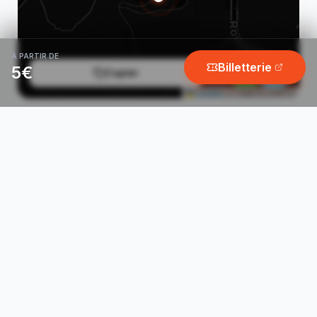
À PARTIR DE
Billetterie
5€
Copier
Leaflet
|
© OSM & CARTO
PRIX D'ENTRÉE
5€
EARLY BIRD
Voir les prochaines soirées
Prévente
7€