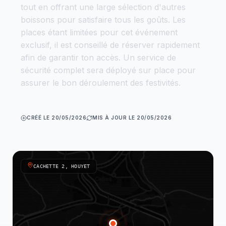
tout en offrant une large sélection d'autres
boissons pour satisfaire tous les goûts. Les
places étant limitées pour cet événement
exclusif, il est conseillé de réserver rapidement
afin de garantir ton accès. Un service de
sécurité complet sera déployé sur place pour
assurer le bon déroulement des festivités.
CRÉÉ LE 20/05/2026
MIS À JOUR LE 20/05/2026
CACHETTE 2, HOUYET