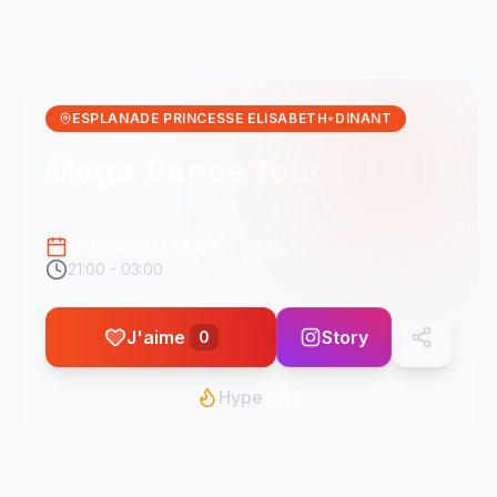
ESPLANADE PRINCESSE ELISABETH
•
DINANT
Mega Dance Tour
LE VENDREDI 14 AOÛT 2026
21:00 - 03:00
J'aime
Story
0
Hype
307