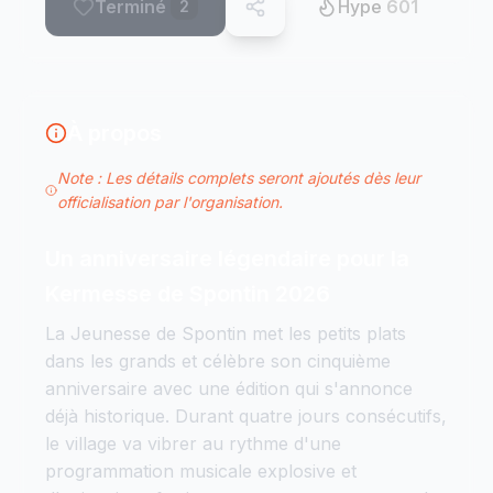
Terminé
Hype
601
2
À propos
Note : Les détails complets seront ajoutés dès leur
officialisation par l'organisation.
Un anniversaire légendaire pour la
Kermesse de Spontin 2026
La Jeunesse de Spontin met les petits plats
dans les grands et célèbre son cinquième
anniversaire avec une édition qui s'annonce
déjà historique. Durant quatre jours consécutifs,
le village va vibrer au rythme d'une
programmation musicale explosive et