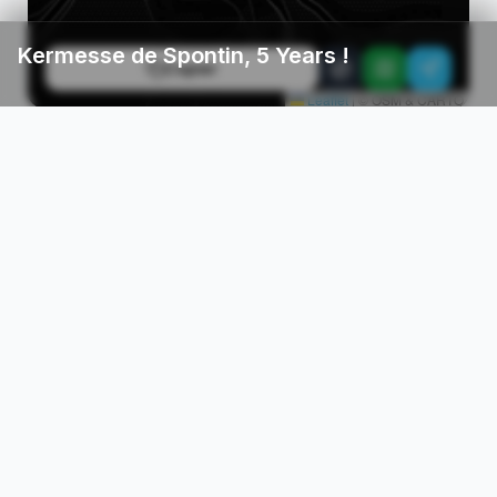
Kermesse de Spontin, 5 Years !
Copier
Leaflet
|
© OSM & CARTO
NE PAS OUBLIER
Google
iCal / Apple
RENTRER SAFE
Trouver un Taxi / Uber
Horaires TEC / Bus