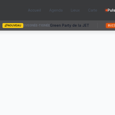
Accueil
Agenda
Lieux
Carte
Pul
n Party de la JET
Fête du fruit 
👀 TRÈS REGARDÉ :
BUZZ