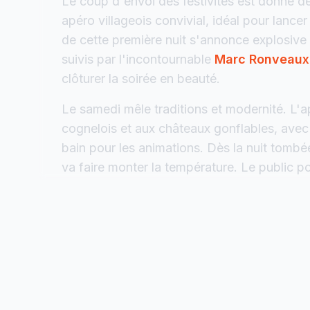
Le coup d'envoi des festivités est donné dè
apéro villageois convivial, idéal pour lanc
de cette première nuit s'annonce explosiv
suivis par l'incontournable
Marc Ronveaux
clôturer la soirée en beauté.
Le samedi mêle traditions et modernité. L'ap
cognelois et aux châteaux gonflables, avec u
bain pour les animations. Dès la nuit tombé
va faire monter la température. Le public p
Gab’s
,
Adrien BR
,
DJ Tatan
, un retour de
Flip
.
Le dimanche propose une formule complète
Les festivités débutent à midi autour d'un 
blind test gratuit et le traditionnel jeu du c
l'événement est confiée à
Momo
qui assure