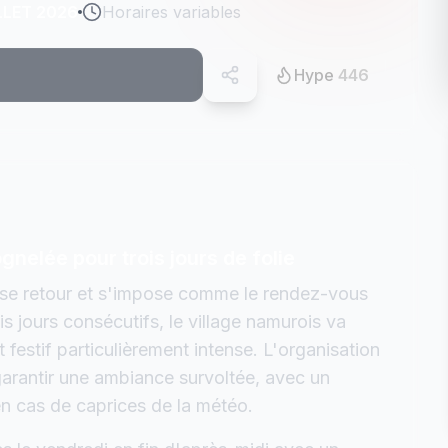
LLET 2026
Horaires variables
Hype
446
nelée pour trois jours de folie
se retour et s'impose comme le rendez-vous
s jours consécutifs, le village namurois va
festif particulièrement intense. L'organisation
 garantir une ambiance survoltée, avec un
en cas de caprices de la météo.