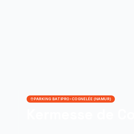
PARKING BATIPRO
•
COGNELÉE (NAMUR)
Kermesse de C