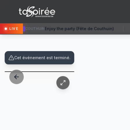
party (Fête de Couthuin)
Gree
LIVE
EVEGNÉE-TIGNÉE
NOUVEAU
Cet événement est terminé.