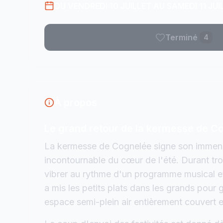
DU VENDREDI 10 JUILLET AU SAMEDI 11 JUI
Terminé
4
À propos
Le grand retour de la kermesse de Cog
La kermesse de Cognelée signe son immen
incontournable du cœur de l'été. Durant troi
vibrer au rythme d'un programme musical et 
a mis les petits plats dans les grands pour
espace semi-plein air entièrement couvert 