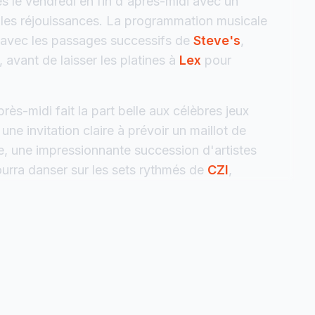
s le vendredi en fin d'après-midi avec un
er les réjouissances. La programmation musicale
e avec les passages successifs de
Steve's
,
, avant de laisser les platines à
Lex
pour
rès-midi fait la part belle aux célèbres jeux
ne invitation claire à prévoir un maillot de
e, une impressionnante succession d'artistes
ourra danser sur les sets rythmés de
CZI
,
Lex
, pour finir avec l'énergie débordante de
 pour clôturer ce week-end en apothéose.
grand barbecue convivial, enchaînant sur un
lou. La dernière ligne droite musicale de
ra la première partie de la soirée, avant de