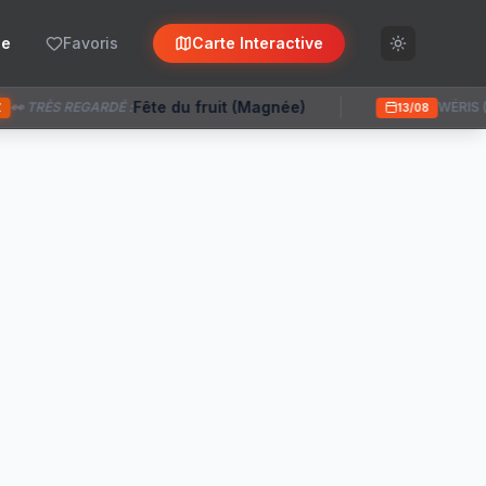
se
Favoris
Carte Interactive
(Magnée)
Fête à Wéris (3 soirées)
WÉRIS (DURBUY)
13/08