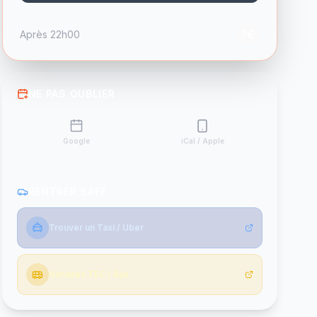
Après 22h00
7€
NE PAS OUBLIER
Google
iCal / Apple
RENTRER SAFE
Trouver un Taxi / Uber
Horaires TEC / Bus