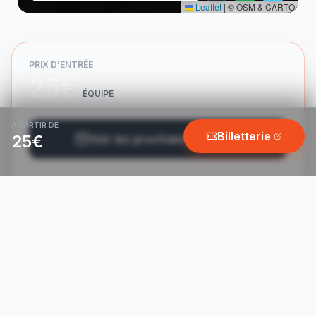
Leaflet
|
© OSM & CARTO
PRIX D'ENTRÉE
25€
ÉQUIPE
À PARTIR DE
Billetterie
25€
Voir les prochaines soirées
Soirée
Gratuit
NE PAS OUBLIER
Google
iCal / Apple