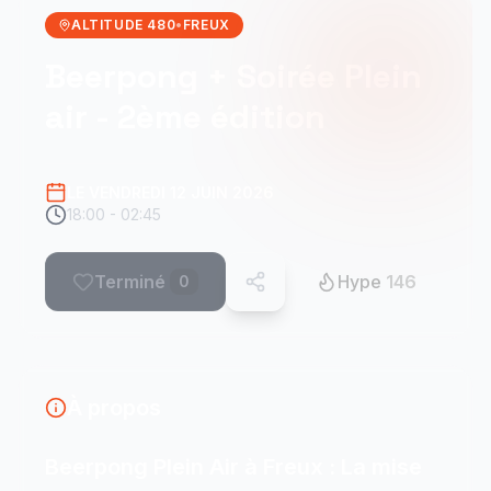
ALTITUDE 480
•
FREUX
Beerpong + Soirée Plein
air - 2ème édition
LE VENDREDI 12 JUIN 2026
18:00 - 02:45
Terminé
Hype
146
0
À propos
Beerpong Plein Air à Freux : La mise