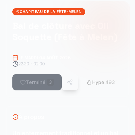
CHAPITEAU DE LA FÊTE
•
MELEN
Bal de clôture avec Oli
Soquette (Fête à Melen)
LE MARDI 04 AOÛT 2026
22:30 - 02:00
Terminé
Hype
493
3
À propos
Un enterrement traditionnel et un bal