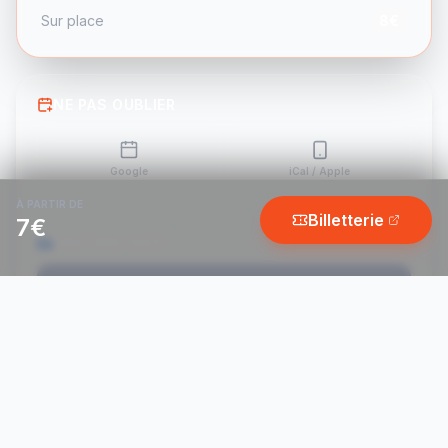
Sur place
8€
NE PAS OUBLIER
Google
iCal / Apple
À PARTIR DE
Billetterie
7€
RENTRER SAFE
Trouver un Taxi / Uber
Horaires TEC / Bus