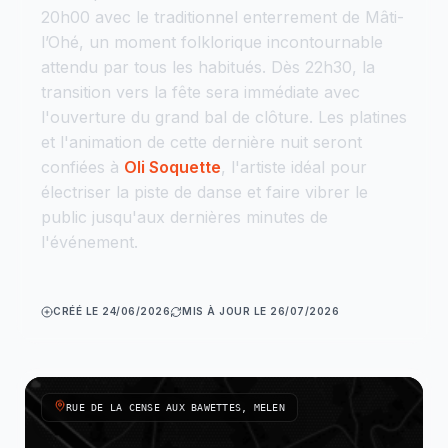
20h00 avec le traditionnel enterrement de Mâti-
l’Ohé, un moment folklorique incontournable
attendu par tous les habitués. Dès 22h30, la
transition vers la fête sera immédiate avec
l'ouverture du grand bal de clôture. Les platines
et l'animation de cette dernière nuit seront
confiées à
Oli Soquette
, l'artiste idéal pour
électriser la piste de danse et faire vibrer le
public jusqu'aux dernières minutes de
l'événement.
CRÉÉ LE 24/06/2026
MIS À JOUR LE 26/07/2026
RUE DE LA CENSE AUX BAWETTES, MELEN