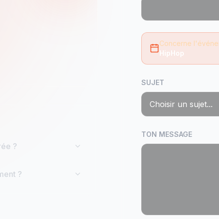
Concerne l'événe
HipHop
SUJET
TON MESSAGE
rée ?
ment ?