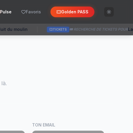
Pulse
Favoris
Golden PASS
La nuit des ruines (Theux
🎟️ RECHERCHE DE TICKETS POUR
TICKETS
là.
TON EMAIL