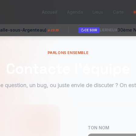
Accueil
Agenda
Lieux
Carte
30ème Nuit du moulin
LIERNEUX
 23:35
CE SOIR
PARLONS ENSEMBLE
Contacte l'équipe
e question, un bug, ou juste envie de discuter ? On est 
TON NOM