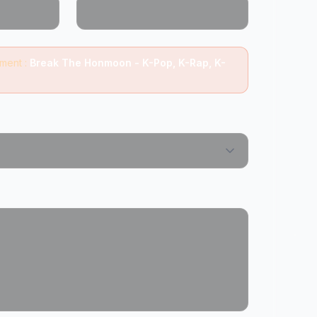
ment :
Break The Honmoon - K-Pop, K-Rap, K-