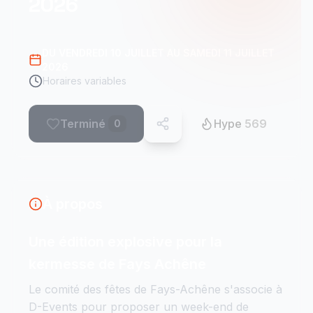
2026
DU VENDREDI 10 JUILLET AU SAMEDI 11 JUILLET
2026
Horaires variables
Terminé
Hype
569
0
À propos
Une édition explosive pour la
kermesse de Fays Achêne
Le comité des fêtes de Fays-Achêne s'associe à
D-Events pour proposer un week-end de