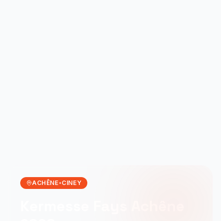
ACHÊNE
•
CINEY
Kermesse Fays Achêne