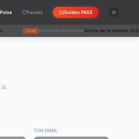
Pulse
Favoris
Golden PASS
Soirée de la rentrée 2026 (Donceel)
👀 QUELQU'UN REGARDE
à 10:53
là.
TON EMAIL