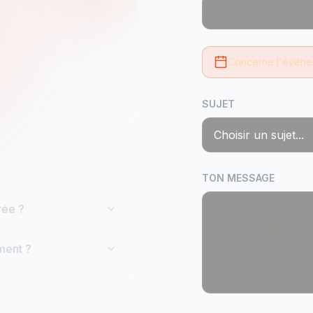
Concerne l'événe
SUJET
TON MESSAGE
rée ?
ment ?