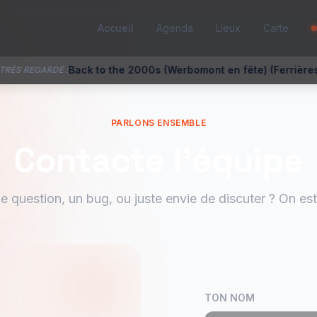
Accueil
Agenda
Lieux
Carte
 to the 2000s (Werbomont en fête) (Ferrières)
LIVE
PARLONS ENSEMBLE
Contacte l'équipe
e question, un bug, ou juste envie de discuter ? On est 
TON NOM