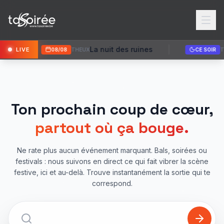
La nuit des ruines
Bal de la f
LIVE
08/08
THEUX
CE SOIR
TILFF
Ton prochain coup de cœur,
partout où ça bouge.
Ne rate plus aucun événement marquant. Bals, soirées ou
festivals : nous suivons en direct ce qui fait vibrer la scène
festive, ici et au-delà. Trouve instantanément la sortie qui te
correspond.