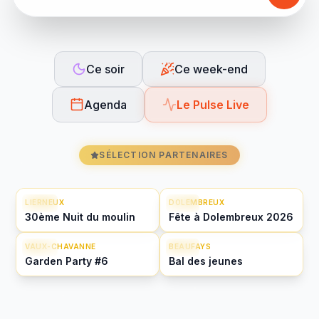
Ce soir
Ce week-end
Agenda
Le Pulse Live
SÉLECTION PARTENAIRES
LIERNEUX
DOLEMBREUX
08/08
21/08
30ème Nuit du moulin
Fête à Dolembreux 2026
VAUX-CHAVANNE
BEAUFAYS
29/08
19/09
Garden Party #6
Bal des jeunes