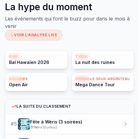
La hype du moment
Les événements qui font le buzz pour dans le mois à
venir
VOIR L'ANALYSE LIVE
OLNE
THEUX
07/08
08/08
Bal Hawaïen 2026
La nuit des ruines
GOUGNIES
HERMALLE-SOUS-ARGENTEAU
22/08
22/08
Open Air
Mega Dance Tour
LA SUITE DU CLASSEMENT
Fête à Wéris (3 soirées)
#5
Wéris (Durbuy)