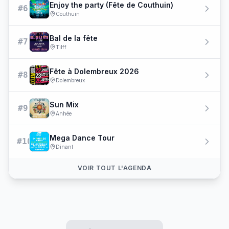
Enjoy the party (Fête de Couthuin)
#6
Couthuin
Bal de la fête
#7
Tilff
Fête à Dolembreux 2026
#8
Dolembreux
Sun Mix
#9
Anhée
Mega Dance Tour
#10
Dinant
VOIR TOUT L'AGENDA